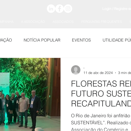
Login / Registre-s
AMPANHA
A ASSOCIAÇÃO
ASSOCIADOS
PERGUNTAS FREQUENTES
VAÇÃO
NOTÍCIA POPULAR
EVENTOS
UTILIDADE PÚ
-
11 de abr. de 2024
3 min de
FLORESTAS RE
FUTURO SUSTE
RECAPITULAN
DA INDÚSTRIA
O Rio de Janeiro foi anfitr
SUSTENTÁVEL”. Realizado 
Associação do Comércio e..