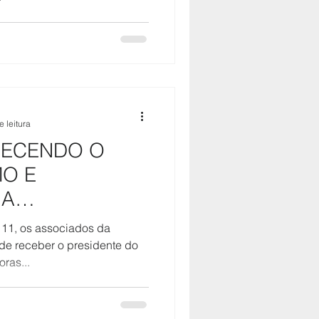
e leitura
LECENDO O
MO E
 A
DADE NO
a 11, os associados da
TAL
de receber o presidente do
ras...