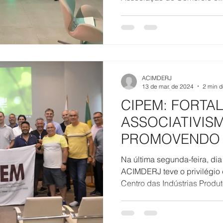
ACIMDERJ
13 de mar. de 2024
2 min d
CIPEM: FORTA
ASSOCIATIVIS
PROMOVENDO
SUSTENTABILI
Na última segunda-feira, di
SETOR FLORES
ACIMDERJ teve o privilégio 
Centro das Indústrias Produto