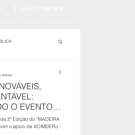
2768-7918
+55 (21)
e
SERVIÇOS
NOTÍCIAS
ÁREA RESTRITA
BLICA
 leitura
NOVÁVEIS,
NTÁVEL:
DO O EVENTO
 DE MADEIRA
ião da 2ª Edição do “MADEIRA
com o apoio da ACIMDERJ -
.