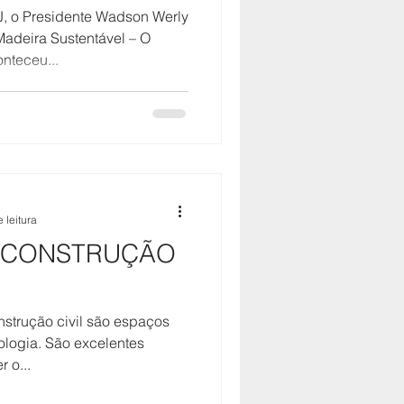
 o Presidente Wadson Werly
Madeira Sustentável – O
nteceu...
 leitura
A CONSTRUÇÃO
strução civil são espaços
ologia. São excelentes
 o...