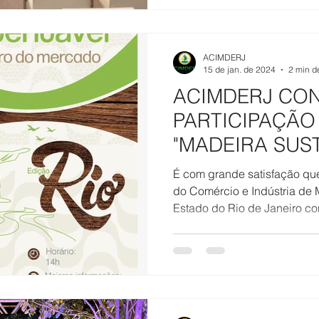
ACIMDERJ
15 de jan. de 2024
2 min de
ACIMDERJ CON
PARTICIPAÇÃO
"MADEIRA SUS
FUTURO DO M
É com grande satisfação q
do Comércio e Indústria de
Estado do Rio de Janeiro con