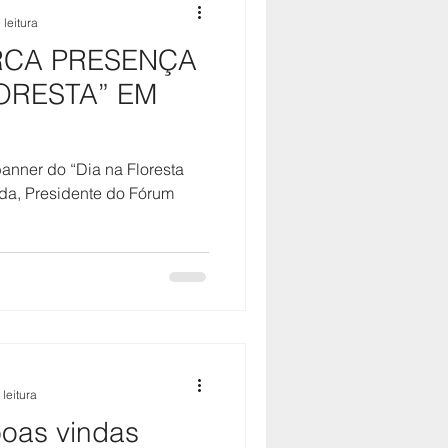
 leitura
RCA PRESENÇA
ORESTA” EM
banner do “Dia na Floresta
 leitura
oas vindas