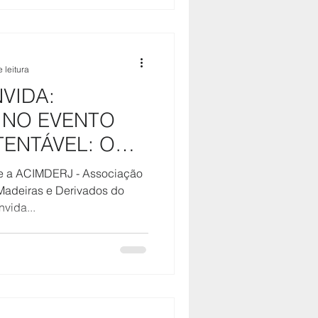
 leitura
VIDA:
 NO EVENTO
TENTÁVEL: O
ERCADO"
ue a ACIMDERJ - Associação
 Madeiras e Derivados do
vida...