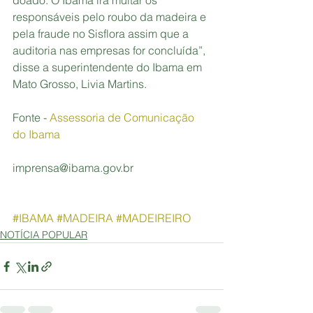
doado. O Ibama irá multar os 
responsáveis pelo roubo da madeira e 
pela fraude no Sisflora assim que a 
auditoria nas empresas for concluída”, 
disse a superintendente do Ibama em 
Mato Grosso, Livia Martins.
Fonte -
 Assessoria de Comunicação 
do Ibama
imprensa@ibama.gov.br
#IBAMA
#MADEIRA
#MADEIREIRO
NOTÍCIA POPULAR