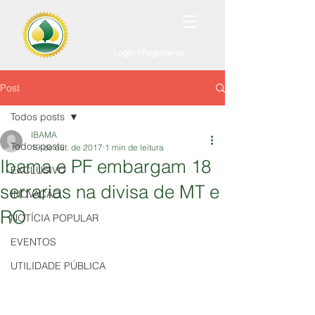
Login / Registre-se
Post
Todos posts
IBAMA
Todos posts
19 de out. de 2017
1 min de leitura
Ibama e PF embargam 18
EXCLUSIVO
serrarias na divisa de MT e
INOVAÇÃO
RO
NOTÍCIA POPULAR
EVENTOS
UTILIDADE PÚBLICA