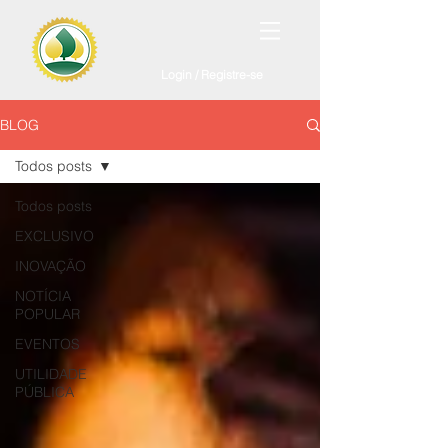
Login / Registre-se
BLOG
Todos posts
Todos posts
EXCLUSIVO
INOVAÇÃO
NOTÍCIA
POPULAR
EVENTOS
UTILIDADE
PÚBLICA