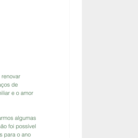
 renovar 
aços de 
liar e o amor 
armos algumas 
ão foi possível 
s para o ano 