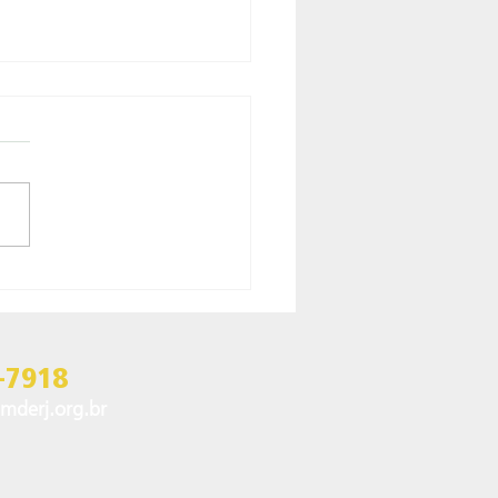
VENTOS DA
STRUÇÃO CIVIL EM
3
-7918
mderj.org.br