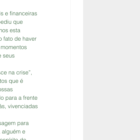
 e financeiras 
pediu que 
os esta 
 fato de haver 
s momentos 
e seus 
e na crise”, 
tos que é 
ossas 
 para a frente 
s, vivenciadas 
nsagem para 
a alguém e 
spírito de 