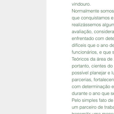
vindouro.
Normalmente somos t
que conquistamos e, 
realizássemos algu
avaliação, consider
enfrentado com dete
difíceis que o ano 
funcionários, e que 
Teóricos da área de
portanto, cientes d
possível planejar e 
parcerias, fortalec
com determinação e 
durante o ano que se
Pelo simples fato d
um parceiro de trab
transmitir uma mens