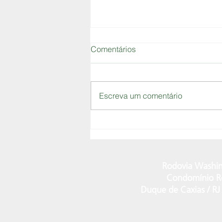
Comentários
Escreva um comentário
CIPEM: FORTALECENDO O
ASSOCIATIVISMO E
PROMOVENDO A
SUSTENTABILIDADE NO
Rodovia Washin
SETOR FLORESTAL
Condomínio Ro
Duque de Caxias / R