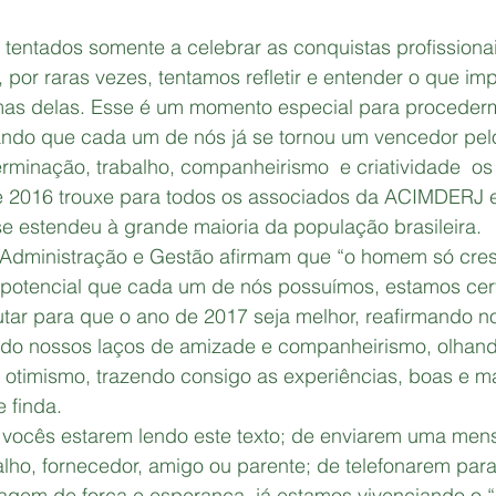
entados somente a celebrar as conquistas profissionais
por raras vezes, tentamos refletir e entender o que im
mas delas. Esse é um momento especial para procederm
ando que cada um de nós já se tornou um vencedor pelo
rminação, trabalho, companheirismo  e criatividade  o
de 2016 trouxe para todos os associados da ACIMDERJ 
se estendeu à grande maioria da população brasileira. 
 Administração e Gestão afirmam que “o homem só cresc
o potencial que cada um de nós possuímos, estamos cer
lutar para que o ano de 2017 seja melhor, reafirmando n
endo nossos laços de amizade e companheirismo, olhando
otimismo, trazendo consigo as experiências, boas e má
 finda.
e vocês estarem lendo este texto; de enviarem uma me
alho, fornecedor, amigo ou parente; de telefonarem par
agem de força e esperança, já estamos vivenciando o “e