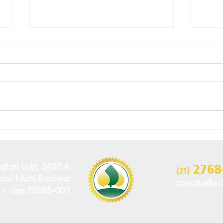
ACIMDERJ PRESENTE NO
7 E
EVENTO “MADEIRA
CON
SUSTENTÁVEL – O FUTURO
202
DO MERCADO”
2768
gton Luiz, 2400 A
(21)
ssi Multi Business
contato@aci
J - cep 25085-009