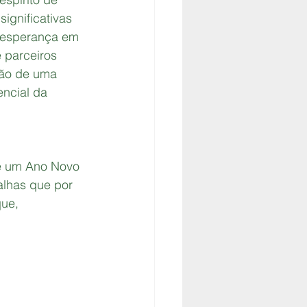
ignificativas 
a esperança em 
 parceiros 
ção de uma 
encial da 
 e um Ano Novo 
alhas que por 
ue, 