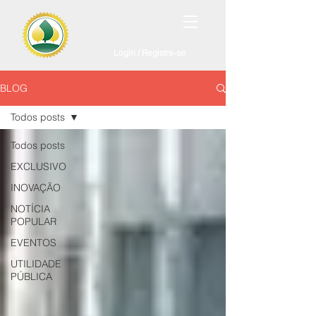
Login / Registre-se
BLOG
Todos posts
Todos posts
EXCLUSIVO
INOVAÇÃO
NOTÍCIA
POPULAR
EVENTOS
UTILIDADE
PÚBLICA