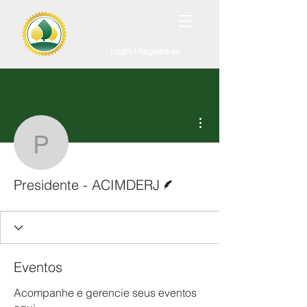
Login / Registre-se
Mais ações
Presidente - ACIMDERJ
Escritor
Presidente - ACIMDERJ
Eventos
Acompanhe e gerencie seus eventos