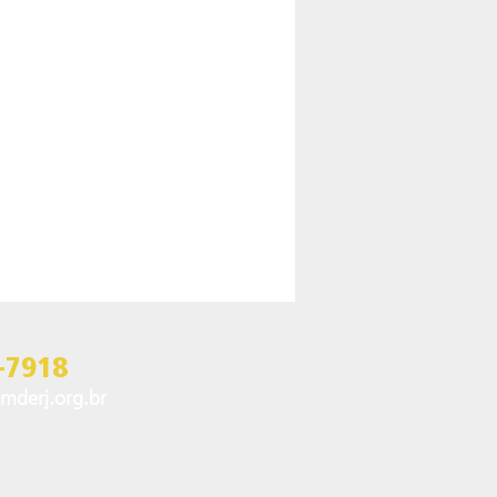
-7918
mderj.org.br