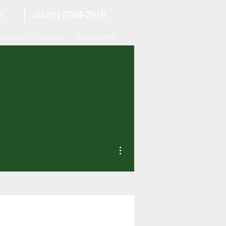
2768-7918
+55 (21)
e
SERVIÇOS
NOTÍCIAS
ÁREA RESTRITA
Mais ações