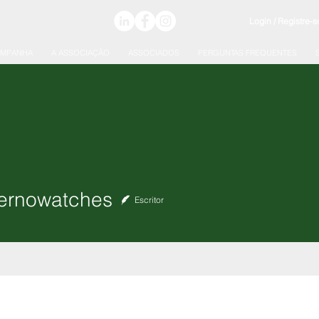
Login / Registre-s
AMPANHA
A ASSOCIAÇÃO
ASSOCIADOS
PERGUNTAS FREQUENTES
owatches
ernowatches
Escritor