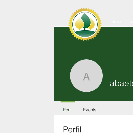
INÍCIO
C
abaetern
abaet
Perfil
Events
Perfil