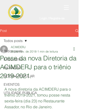
Login / Registre-se
Post
Todos posts
ACIMDERJ
Todos posts
28 de nov. de 2018
1 min de leitura
Posse da nova Diretoria da
EXCLUSIVO
ACIMDERJ para o triênio
INOVAÇÃO
2019-2021.
NOTÍCIA POPULAR
EVENTOS
A nova diretoria da ACIMDERJ para o 
UTILIDADE PÚBLICA
triênio 2019-2021, tomou posse nesta 
sexta-feira (dia 23) no Restaurante 
Assador, no Rio de Janeiro.