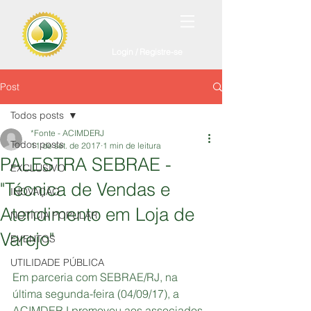
Login / Registre-se
Post
Todos posts
*Fonte - ACIMDERJ
Todos posts
11 de set. de 2017
1 min de leitura
PALESTRA SEBRAE -
EXCLUSIVO
"Técnica de Vendas e
INOVAÇÃO
Atendimento em Loja de
NOTÍCIA POPULAR
Varejo"
EVENTOS
UTILIDADE PÚBLICA
Em parceria com SEBRAE/RJ, na 
última segunda-feira (04/09/17), a 
ACIMDERJ promoveu aos associados 