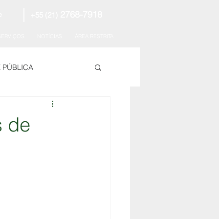
2768-7918
+55 (21)
e
SERVIÇOS
NOTÍCIAS
ÁREA RESTRITA
E PÚBLICA
s de