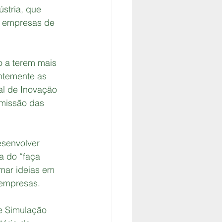
ústria, que 
e empresas de 
 a terem mais 
ntemente as 
tal de Inovação 
bmissão das 
senvolver 
a do “faça 
mar ideias em 
 empresas.
e Simulação 