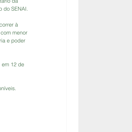
tário da 
o do SENAI.
orrer à 
e com menor 
ria e poder 
u em 12 de 
níveis.