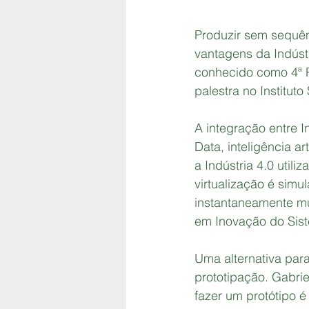
Produzir sem sequên
vantagens da Indústr
conhecido como 4ª R
palestra no Institu
A integração entre I
Data, inteligência a
a Indústria 4.0 util
virtualização é simu
instantaneamente mud
em Inovação do Sis
Uma alternativa par
prototipação. Gabri
fazer um protótipo é 