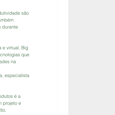
utividade são 
também 
 durante 
e virtual, Big 
ecnologias que 
dades na 
, especialista 
odutos é a 
 projeto e 
lto.