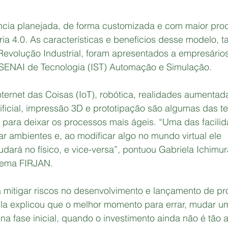
cia planejada, de forma customizada e com maior prod
ia 4.0. As características e benefícios desse modelo, 
evolução Industrial, foram apresentados a empresários
to SENAI de Tecnologia (IST) Automação e Simulação.
nternet das Coisas (IoT), robótica, realidades aumentada 
rtificial, impressão 3D e prototipação são algumas das t
iza para deixar os processos mais ágeis. “Uma das facili
lar ambientes e, ao modificar algo no mundo virtual ele 
ará no físico, e vice-versa”, pontuou Gabriela Ichimura
tema FIRJAN.
a mitigar riscos no desenvolvimento e lançamento de pr
ela explicou que o melhor momento para errar, mudar um
na fase inicial, quando o investimento ainda não é tão a