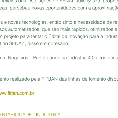
efícios das instalações do SENAI. Julio Souza, proprie
eas, percebeu novas oportunidades com a aproximaçã
 e novas tecnologias, então sinto a necessidade de rec
sos automatizados, que são mais rápidos, otimizados 
 projeto para tentar o Edital de Inovação para a Indúst
l do SENAI”, disse o empresário.
 em Negócios – Prototipando na Indústria 4.0 acontece
nto realizado pela FIRJAN das linhas de fomento dispo
www.firjan.com.br
ENTABILIDADE
#INDÚSTRIA