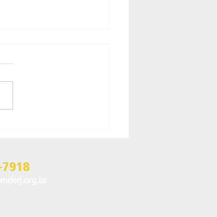
MDERJ PRESENTE NO
NTO “MADEIRA
TENTÁVEL – O FUTURO
MERCADO”
-7918
mderj.org.br