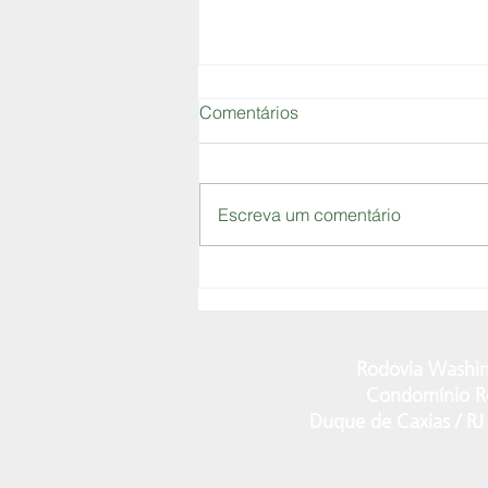
Comentários
Escreva um comentário
ACIMDERJ MARCA
PRESENÇA NO “DIA DA
FLORESTA” EM MATO
GROSSO
Rodovia Washin
Condomínio Ro
Duque de Caxias / R