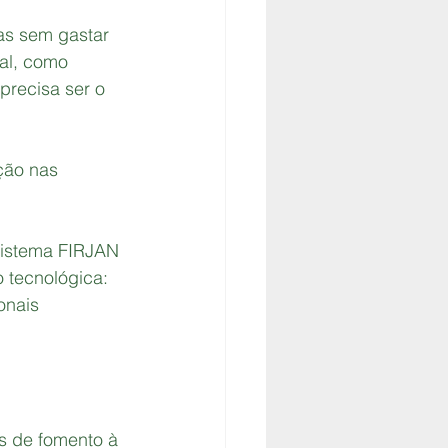
as sem gastar 
al, como 
precisa ser o 
ção nas 
Sistema FIRJAN 
 tecnológica: 
onais 
s de fomento à 