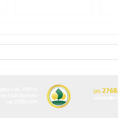
Mensagem de boas vindas
ACI
EVE
SUS
DO 
2768
gton Luiz, 2400 A
(21)
ssi Multi Business
contato@aci
J - cep 25085-009