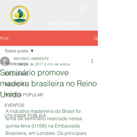
Login / Registre-se
Post
Todos posts
MIN MEIO AMBIENTE
Todos posts
11 de jul. de 2017
2 min de leitura
Seminário promove
EXCLUSIVO
madeira brasileira no Reino
INOVAÇÃO
Unido
NOTÍCIA POPULAR
EVENTOS
A indústria madeireira do Brasil foi 
UTILIDADE PÚBLICA
tema de seminário realizado nessa 
quinta-feira (01/06) na Embaixada 
Brasileira, em Londres. Os principais 