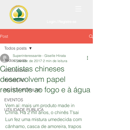
Login / Registre-se
Post
Todos posts
Superinteressante - Giselle Hirata
Todos posts
17 de abr. de 2017
2 min de leitura
Cientistas chineses
EXCLUSIVO
desenvolvem papel
INOVAÇÃO
resistente ao fogo e à água
NOTÍCIA POPULAR
EVENTOS
Vem aí: mais um produto made in 
UTILIDADE PÚBLICA
China. Há 2 mil anos, o chinês T’sai 
Lun fez uma mistura umedecida com 
cânhamo, casca de amoreira, trapos 