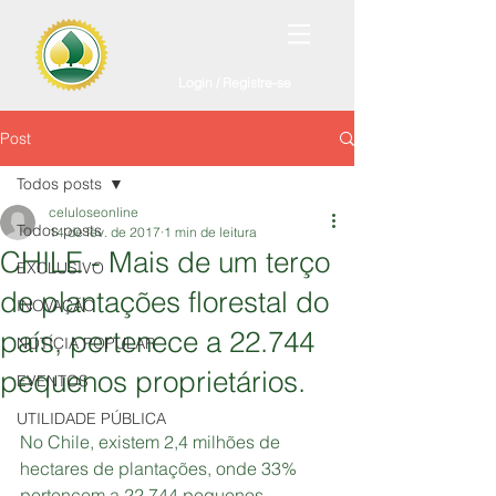
Login / Registre-se
Post
Todos posts
celuloseonline
Todos posts
14 de fev. de 2017
1 min de leitura
CHILE - Mais de um terço
EXCLUSIVO
de plantações florestal do
INOVAÇÃO
país, pertenece a 22.744
NOTÍCIA POPULAR
pequenos proprietários.
EVENTOS
UTILIDADE PÚBLICA
No Chile, existem 2,4 milhões de 
hectares de plantações, onde 33% 
pertencem a 22.744 pequenos 