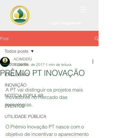
Login / Registre-se
Post
Todos posts
ACIMDERJ
Todos posts
13 de fev. de 2017
1 min de leitura
PRÊMIO PT INOVAÇÃO
EXCLUSIVO
INOVAÇÃO
A PT vai distinguir os projetos mais 
NOTÍCIA POPULAR
inovadores no mercado das 
tecnologias. 
EVENTOS
UTILIDADE PÚBLICA
O Prémio Inovação PT nasce com o 
objetivo de incentivar o aparecimento 