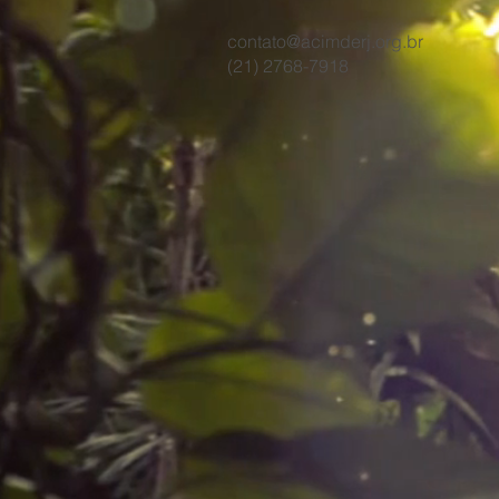
contato@acimderj.org.br
(21) 2768-7918