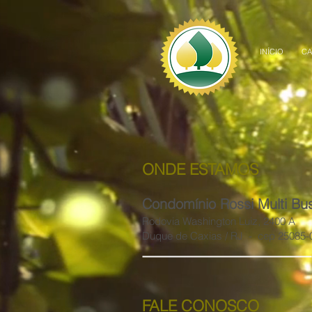
INÍCIO
C
ONDE ESTAMOS
Condomínio Rossi Multi Bu
Rodovia Washington Luiz, 2400 A
Duque de Caxias / RJ - cep 25085-
FALE CONOSCO