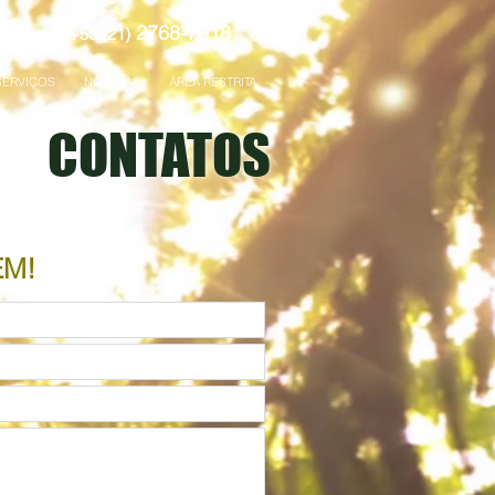
2768-7918
+55 (21)
e
SERVIÇOS
NOTÍCIAS
ÁREA RESTRITA
CONTATOS
M!