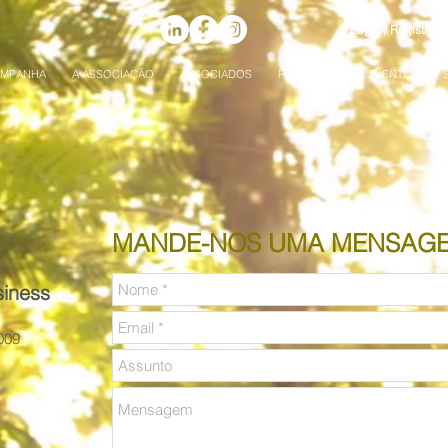
Login / Registre-s
AMPANHA
A ASSOCIAÇÃO
ASSOCIADOS
PERGUNTAS FREQUENTES
MANDE-NOS UMA MENSAGE
siness
009